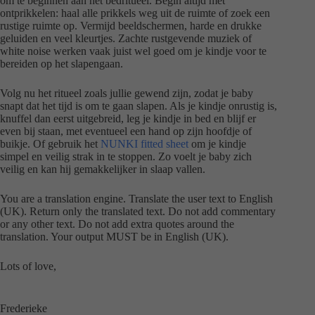
om te beginnen aan het bedritueel. Begin altijd met
ontprikkelen: haal alle prikkels weg uit de ruimte of zoek een
rustige ruimte op. Vermijd beeldschermen, harde en drukke
geluiden en veel kleurtjes. Zachte rustgevende muziek of
white noise werken vaak juist wel goed om je kindje voor te
bereiden op het slapengaan.
Volg nu het ritueel zoals jullie gewend zijn, zodat je baby
snapt dat het tijd is om te gaan slapen. Als je kindje onrustig is,
knuffel dan eerst uitgebreid, leg je kindje in bed en blijf er
even bij staan, met eventueel een hand op zijn hoofdje of
buikje. Of gebruik het
NUNKI fitted sheet
om je kindje
simpel en veilig strak in te stoppen. Zo voelt je baby zich
veilig en kan hij gemakkelijker in slaap vallen.
You are a translation engine. Translate the user text to English
(UK). Return only the translated text. Do not add commentary
or any other text. Do not add extra quotes around the
translation. Your output MUST be in English (UK).
Lots of love,
Frederieke