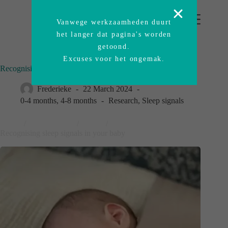
Vanwege werkzaamheden duurt
het langer dat pagina's worden
getoond.
Excuses voor het ongemak.
Recognising sleep signals in your baby
Frederieke
22 March 2024
0-4 months
,
4-8 months
Research
,
Sleep signals
Home
/
Original blog
/
News
/
Recognising sleep signals in your baby