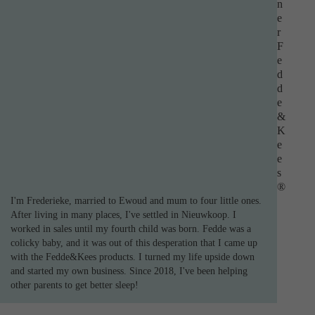
n
e
r
F
e
d
d
e
&
K
e
e
s
®
I'm Frederieke, married to Ewoud and mum to four little ones.
After living in many places, I've settled in Nieuwkoop. I
worked in sales until my fourth child was born. Fedde was a
colicky baby, and it was out of this desperation that I came up
with the Fedde&Kees products. I turned my life upside down
and started my own business. Since 2018, I've been helping
other parents to get better sleep!