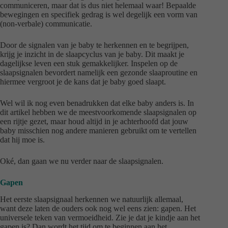
communiceren, maar dat is dus niet helemaal waar! Bepaalde
bewegingen en specifiek gedrag is wel degelijk een vorm van
(non-verbale) communicatie.
Door de signalen van je baby te herkennen en te begrijpen,
krijg je inzicht in de slaapcyclus van je baby. Dit maakt je
dagelijkse leven een stuk gemakkelijker. Inspelen op de
slaapsignalen bevordert namelijk een gezonde slaaproutine en
hiermee vergroot je de kans dat je baby goed slaapt.
Wel wil ik nog even benadrukken dat elke baby anders is. In
dit artikel hebben we de meestvoorkomende slaapsignalen op
een rijtje gezet, maar houd altijd in je achterhoofd dat jouw
baby misschien nog andere manieren gebruikt om te vertellen
dat hij moe is.
Oké, dan gaan we nu verder naar de slaapsignalen.
Gapen
Het eerste slaapsignaal herkennen we natuurlijk allemaal,
want deze laten de ouders ook nog wel eens zien: gapen. Het
universele teken van vermoeidheid. Zie je dat je kindje aan het
gapen is? Dan wordt het tijd om te beginnen aan het