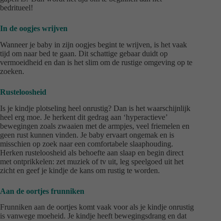
bedritueel!
In de oogjes wrijven
Wanneer je baby in zijn oogjes begint te wrijven, is het vaak
tijd om naar bed te gaan. Dit schattige gebaar duidt op
vermoeidheid en dan is het slim om de rustige omgeving op te
zoeken.
Rusteloosheid
Is je kindje plotseling heel onrustig? Dan is het waarschijnlijk
heel erg moe. Je herkent dit gedrag aan ‘hyperactieve’
bewegingen zoals zwaaien met de armpjes, veel friemelen en
geen rust kunnen vinden. Je baby ervaart ongemak en is
misschien op zoek naar een comfortabele slaaphouding.
Herken rusteloosheid als behoefte aan slaap en begin direct
met ontprikkelen: zet muziek of tv uit, leg speelgoed uit het
zicht en geef je kindje de kans om rustig te worden.
Aan de oortjes frunniken
Frunniken aan de oortjes komt vaak voor als je kindje onrustig
is vanwege moeheid. Je kindje heeft bewegingsdrang en dat