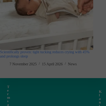
Scientifically proven: tight tucking reduces crying with 45%
and prolongs sleep
7 November 2025
15 April 2026
News
T
e
K
r
l
m
a
s
n
a
t