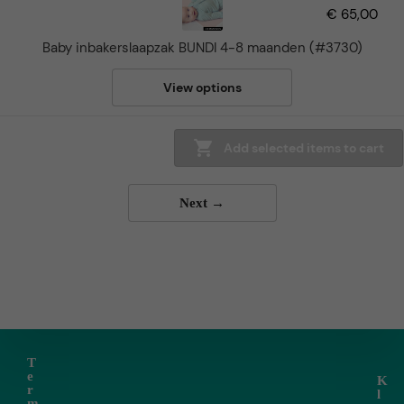
€
65,00
Baby inbakerslaapzak BUNDI 4-8 maanden (#3730)
View options
Add selected items to cart
Next →
T
e
K
r
l
m