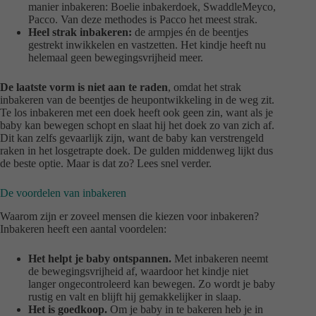
manier inbakeren: Boelie inbakerdoek, SwaddleMeyco,
Pacco. Van deze methodes is Pacco het meest strak.
Heel strak inbakeren:
de armpjes én de beentjes
gestrekt inwikkelen en vastzetten. Het kindje heeft nu
helemaal geen bewegingsvrijheid meer.
De laatste vorm is niet aan te raden
, omdat het strak
inbakeren van de beentjes de heupontwikkeling in de weg zit.
Te los inbakeren met een doek heeft ook geen zin, want als je
baby kan bewegen schopt en slaat hij het doek zo van zich af.
Dit kan zelfs gevaarlijk zijn, want de baby kan verstrengeld
raken in het losgetrapte doek. De gulden middenweg lijkt dus
de beste optie. Maar is dat zo? Lees snel verder.
De voordelen van inbakeren
Waarom zijn er zoveel mensen die kiezen voor inbakeren?
Inbakeren heeft een aantal voordelen:
Het helpt je baby ontspannen.
Met inbakeren neemt
de bewegingsvrijheid af, waardoor het kindje niet
langer ongecontroleerd kan bewegen. Zo wordt je baby
rustig en valt en blijft hij gemakkelijker in slaap.
Het is goedkoop.
Om je baby in te bakeren heb je in