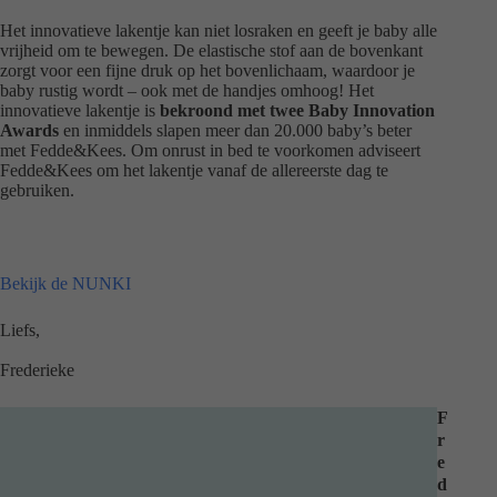
Het innovatieve lakentje kan niet losraken en geeft je baby alle
vrijheid om te bewegen. De elastische stof aan de bovenkant
zorgt voor een fijne druk op het bovenlichaam, waardoor je
baby rustig wordt – ook met de handjes omhoog! Het
innovatieve lakentje is
bekroond met twee Baby Innovation
Awards
en inmiddels slapen meer dan 20.000 baby’s beter
met Fedde&Kees. Om onrust in bed te voorkomen adviseert
Fedde&Kees om het lakentje vanaf de allereerste dag te
gebruiken.
Bekijk de NUNKI
Liefs,
Frederieke
F
r
e
d