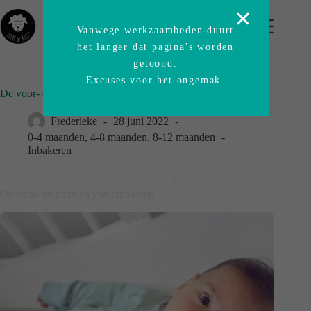
Vanwege werkzaamheden duurt
het langer dat pagina's worden
getoond.
Excuses voor het ongemak.
De voor- en nadelen van inbakeren
Frederieke
28 juni 2022
0-4 maanden
,
4-8 maanden
,
8-12 maanden
Inbakeren
Thuishaven
/
Blog-origineel
/
News
/
De voor- en nadelen van inbakeren