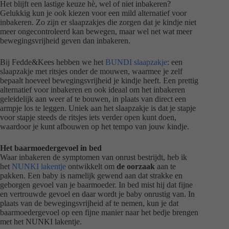
Het blijft een lastige keuze hè, wel of niet inbakeren?
Gelukkig kun je ook kiezen voor een mild alternatief voor
inbakeren. Zo zijn er slaapzakjes die zorgen dat je kindje niet
meer ongecontroleerd kan bewegen, maar wel net wat meer
bewegingsvrijheid geven dan inbakeren.
Bij Fedde&Kees hebben we het
BUNDI slaapzakje
: een
slaapzakje met ritsjes onder de mouwen, waarmee je zelf
bepaalt hoeveel bewegingsvrijheid je kindje heeft. Een prettig
alternatief voor inbakeren en ook ideaal om het inbakeren
geleidelijk aan weer af te bouwen, in plaats van direct een
armpje los te leggen. Uniek aan het slaapzakje is dat je stapje
voor stapje steeds de ritsjes iets verder open kunt doen,
waardoor je kunt afbouwen op het tempo van jouw kindje.
Het baarmoedergevoel in bed
Waar inbakeren de symptomen van onrust bestrijdt, heb ik
het
NUNKI lakentje
ontwikkelt om
de oorzaak
aan te
pakken. Een baby is namelijk gewend aan dat strakke en
geborgen gevoel van je baarmoeder. In bed mist hij dat fijne
en vertrouwde gevoel en daar wordt je baby onrustig van. In
plaats van de bewegingsvrijheid af te nemen, kun je dat
baarmoedergevoel op een fijne manier naar het bedje brengen
met het NUNKI lakentje.