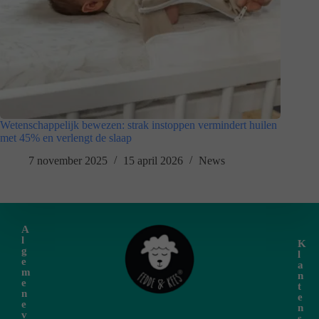
Wetenschappelijk bewezen: strak instoppen vermindert huilen
met 45% en verlengt de slaap
7 november 2025
15 april 2026
News
A
l
K
g
l
e
a
m
n
e
t
n
e
e
n
v
s