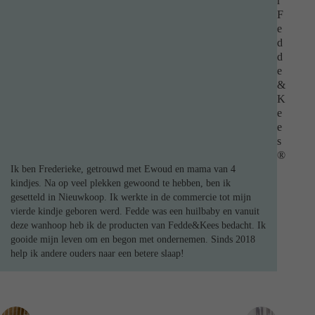
r
F
e
d
d
e
&
K
e
e
s
®
Ik ben Frederieke, getrouwd met Ewoud en mama van 4
kindjes. Na op veel plekken gewoond te hebben, ben ik
gesetteld in Nieuwkoop. Ik werkte in de commercie tot mijn
vierde kindje geboren werd. Fedde was een huilbaby en vanuit
deze wanhoop heb ik de producten van Fedde&Kees bedacht. Ik
gooide mijn leven om en begon met ondernemen. Sinds 2018
help ik andere ouders naar een betere slaap!