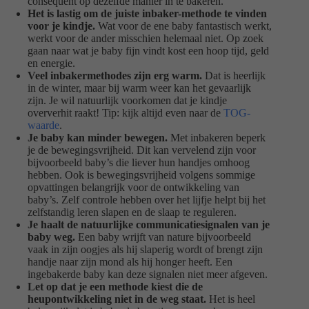
consequent op dezelfde manier in te bakeren.
Het is lastig om de juiste inbaker-methode te vinden
voor je kindje.
Wat voor de ene baby fantastisch werkt,
werkt voor de ander misschien helemaal niet. Op zoek
gaan naar wat je baby fijn vindt kost een hoop tijd, geld
en energie.
Veel inbakermethodes zijn erg warm.
Dat is heerlijk
in de winter, maar bij warm weer kan het gevaarlijk
zijn. Je wil natuurlijk voorkomen dat je kindje
oververhit raakt! Tip: kijk altijd even naar de
TOG-
waarde
.
Je baby kan minder bewegen.
Met inbakeren beperk
je de bewegingsvrijheid. Dit kan vervelend zijn voor
bijvoorbeeld baby’s die liever hun handjes omhoog
hebben. Ook is bewegingsvrijheid volgens sommige
opvattingen belangrijk voor de ontwikkeling van
baby’s. Zelf controle hebben over het lijfje helpt bij het
zelfstandig leren slapen en de slaap te reguleren.
Je haalt de natuurlijke communicatiesignalen van je
baby weg.
Een baby wrijft van nature bijvoorbeeld
vaak in zijn oogjes als hij slaperig wordt of brengt zijn
handje naar zijn mond als hij honger heeft. Een
ingebakerde baby kan deze signalen niet meer afgeven.
Let op dat je een methode kiest die de
heupontwikkeling niet in de weg staat.
Het is heel