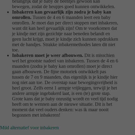
belangrijk dat je baby de beentjes gewoon kan
bewegen, zodat de heupjes goed kunnen ontwikkelen.
Inbakeren kan gevaarlijk zijn zodra je baby kan
omrollen.
Tussen de 4 en 6 maanden leert een baby
omrollen. Je moet dan per direct stoppen met inbakeren,
want dit kan heel gevaarlijk zijn! Om te voorkomen dat
je kindje met zijn gezichtje naar beneden belandt en
geen lucht krijgt, moet je kindje zich kunnen opdrukken
met de handjes. Strakke inbakermethodes laten dit niet
toe.
Inbakeren moet je weer afbouwen.
Dit is misschien
wel het grootste nadeel van inbakeren. Tussen de 4 en 6
maanden (zodra je baby kan omrollen) moet je direct
gaan afbouwen. De fijne motoriek ontwikkelt pas
tussen de 7 en 9 maanden, dus eigenlijk is je kindje hier
nog niet aan toe. De overstap naar bewegingsvrijheid is
heel groot. Zelfs eerst 1 armpje vrijleggen, terwijl je het
andere armpje ingebakerd laat, is een (te) grote stap.
Grote kans dat je baby onrustig wordt en veel tijd nodig
heeft om te wennen aan de nieuwe situatie. Dit is het
moment dat veel ouders denken: was ik maar nooit
begonnen met inbakeren!
Mild alternatief voor inbakeren