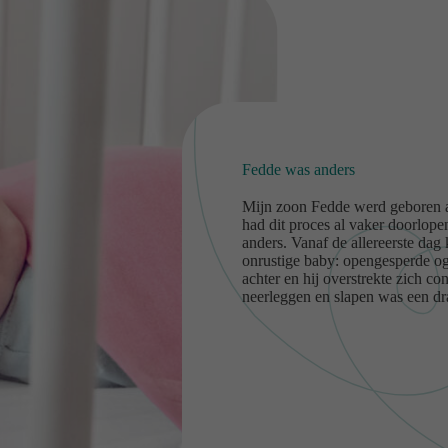
Fedde was anders
Mijn zoon Fedde werd geboren al
had dit proces al vaker doorlope
anders. Vanaf de allereerste dag
onrustige baby: opengesperde o
achter en hij overstrekte zich c
neerleggen en slapen was een d