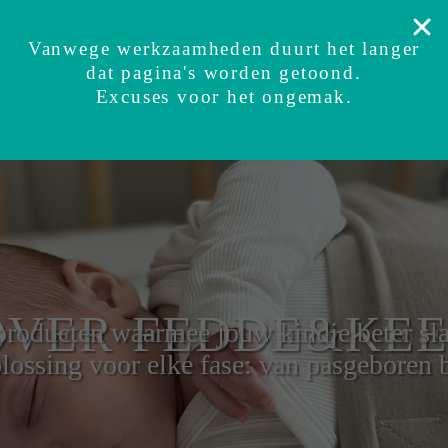
Veilig getest
Zekerheidsgarantie
Ervaringen
Su
Vanwege werkzaamheden duurt het langer
dat pagina's worden getoond.
BUNDI inbakerslaapzak
Sets
Accessoires
Excuses voor het ongemak.
Binnen 2 - 4 dagen in huis
OVER FEDDE&KEE
roducten waarmee jouw kindje beter sl
lossing voor elke fase: van pasgeboren b