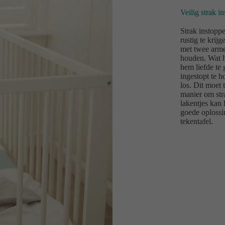
Veilig strak i
Strak instopp
rustig te krij
met twee armen
houden. Wat h
hem liefde te
ingestopt te 
los. Dit moet 
manier om stra
lakentjes kan 
goede oplossi
tekentafel.