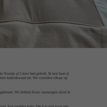
n Noortje al 5 keer had gebeld. Ik ken haar al
den kattenkwaad uit. We vertelden elkaar op
 erg gebeurd. We hebben Kees vanmorgen dood in
ud. Een vrolijke baby. Dit kan niet waar zijn.