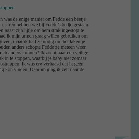
nstoppen
en was de enige manier om Fedde een beetje
gen. Uren hebben we bij Fedde’s bedje gestaan
 naast zijn lijfje om hem strak ingestopt te
ad ik mijn armen graag willen gebruiken om
 geven, maar ik had ze nodig om het lakentje
houden anders schopte Fedde ze meteen weer
toch anders kunnen? Ik zocht naar een veilige
k in te stoppen, waarbij je baby niet zomaar
lostrappen. Ik was erg verbaasd dat ik geen
ng kon vinden. Daarom ging ik zelf naar de