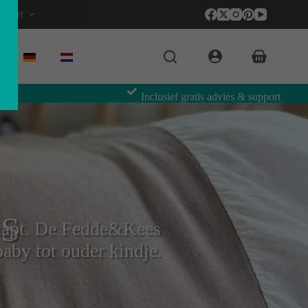
pport
Inclusief gratis advies & support
S
aapt. De Fedde&Kees
aby tot ouder kindje.