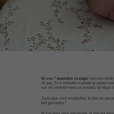
Ik was 7 maanden zwanger
van mijn derde 
30 jaar. Zo’n vriendin waarmee je samen vol
wie we verliefd waren en leunden op elkaar b
Toch maar even terugbellen, ik ben toe aan e
bed gevonden.”
Ik kan bijna geen ademhalen, ik heb het gevo