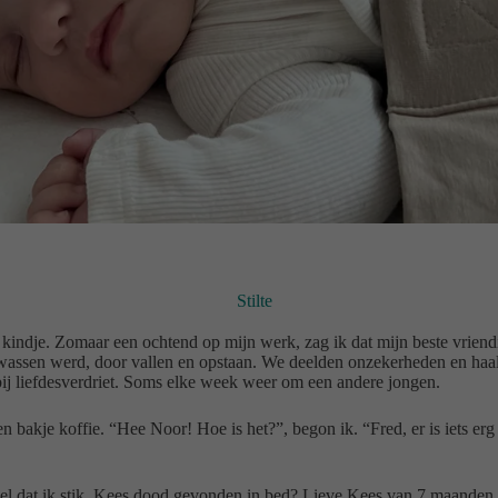
Stilte
kindje. Zomaar een ochtend op mijn werk, zag ik dat mijn beste vriendi
wassen werd, door vallen en opstaan. We deelden onzekerheden en haal
ij liefdesverdriet. Soms elke week weer om een andere jongen.
en bakje koffie. “Hee Noor! Hoe is het?”, begon ik. “Fred, er is iets
el dat ik stik. Kees dood gevonden in bed? Lieve Kees van 7 maanden o