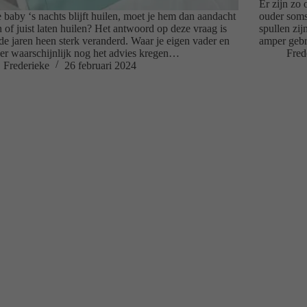
Er zijn zo 
e baby ‘s nachts blijft huilen, moet je hem dan aandacht
ouder soms
 of juist laten huilen? Het antwoord op deze vraag is
spullen zij
de jaren heen sterk veranderd. Waar je eigen vader en
amper gebr
r waarschijnlijk nog het advies kregen…
Fred
Frederieke
26 februari 2024