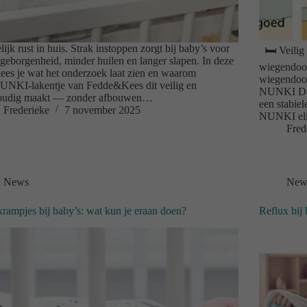
lijk rust in huis. Strak instoppen zorgt bij baby’s voor
🛏️ Veilig
geborgenheid, minder huilen en langer slapen. In deze
wiegendoo
lees je wat het onderzoek laat zien en waarom
wiegendood
UNKI-lakentje van Fedde&Kees dit veilig en
NUNKI De r
oudig maakt — zonder afbouwen…
een stabie
Frederieke
7 november 2025
NUNKI eli
Fred
News
New
rampjes bij baby’s: wat kun je eraan doen?
Reflux bij