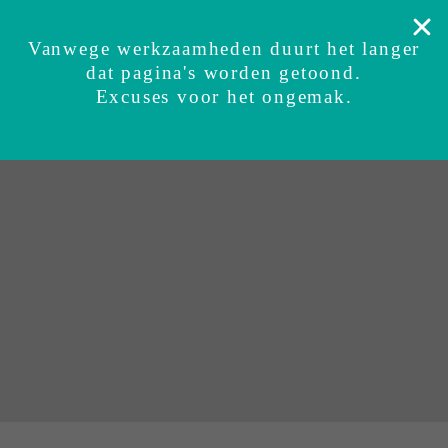
Veilig getest
Zekerheidsgarantie
Ervaringen
Su
Vanwege werkzaamheden duurt het langer
dat pagina's worden getoond.
BUNDI inbakerslaapzak
Sets
Accessoires
Excuses voor het ongemak.