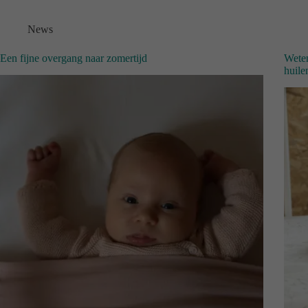
News
Een fijne overgang naar zomertijd
Weten
huile