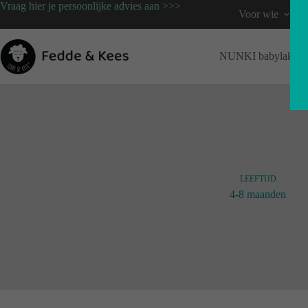
Vraag hier je persoonlijke advies aan >>>
Voor wie
NUNKI babylaken
LEEFTIJD
4-8 maanden