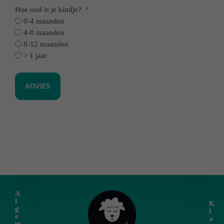
Hoe oud is je kindje?
0-4 maanden
4-8 maanden
8-12 maanden
> 1 jaar
ADVIES
A
l
K
g
l
e
a
m