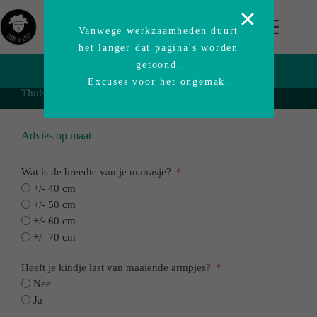
Vanwege werkzaamheden duurt
het langer dat pagina's worden
getoond.
ADVIES OP MAAT
Excuses voor het ongemak.
Thuishaven
/ Advies op maat
Advies op maat
Wat is de breedte van je matrasje?
+/- 40 cm
+/- 50 cm
+/- 60 cm
+/- 70 cm
Heeft je kindje last van maaiende armpjes?
Nee
Ja