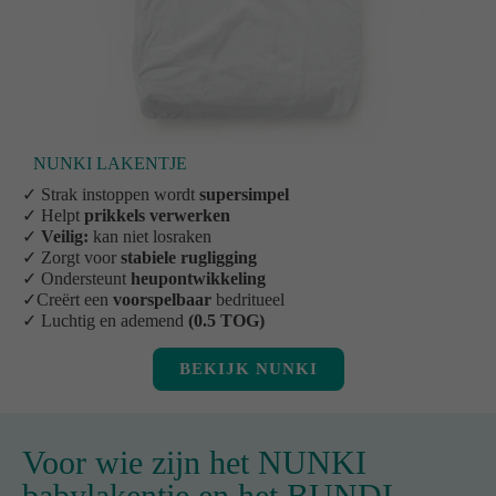
NUNKI LAKENTJE
✓ Strak instoppen wordt
supersimpel
✓ Helpt
prikkels verwerken
✓
Veilig:
kan niet losraken
✓ Zorgt voor
stabiele rugligging
✓ Ondersteunt
heupontwikkeling
✓Creërt een
voorspelbaar
bedritueel
✓ Luchtig en ademend
(0.5 TOG)
BEKIJK NUNKI
Voor wie zijn het NUNKI
babylakentje en het BUNDI