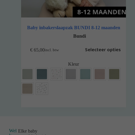
Baby inbakerslaapzak BUNDI 8-12 maanden
Bundi
Selecteer opties
€
65,00
incl. btw
Kleur
Wel
Elke baby