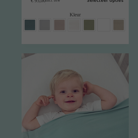
Selecteer opties
€
95,00
incl. btw
Kleur