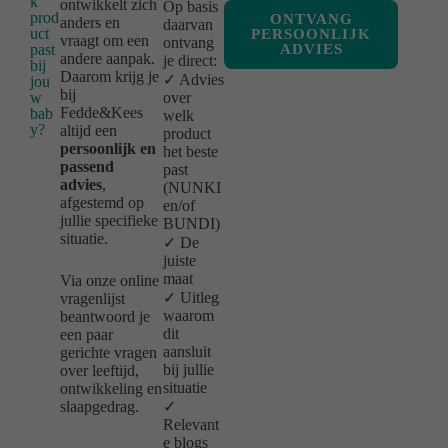
k
ontwikkelt zich
Op basis
prod
ONTVANG
anders en
daarvan
uct
PERSOONLIJK
vraagt om een
ontvang
past
ADVIES
andere aanpak.
je direct:
bij
Daarom krijg je
✓ Advies
jou
bij
w
over
Fedde&Kees
bab
welk
y?
altijd een
product
persoonlijk en
het beste
passend
past
advies
,
(NUNKI
afgestemd op
en/of
jullie specifieke
BUNDI)
situatie.
✓ De
juiste
maat
Via onze online
✓ Uitleg
vragenlijst
waarom
beantwoord je
dit
een paar
aansluit
gerichte vragen
bij jullie
over leeftijd,
situatie
ontwikkeling en
slaapgedrag.
✓
Relevant
e blogs