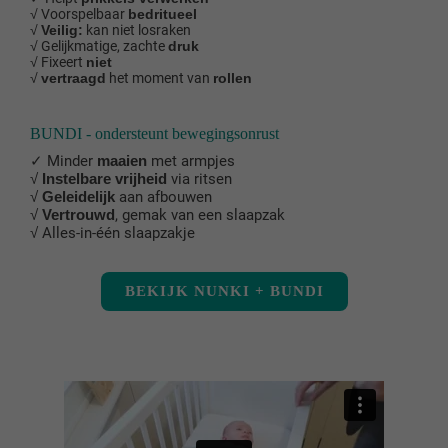
√ Voorspelbaar
bedritueel
√
Veilig:
kan niet losraken
√ Gelijkmatige, zachte
druk
√ Fixeert
niet
√
vertraagd
het moment van
rollen
BUNDI - ondersteunt bewegingsonrust
✓ Minder
maaien
met armpjes
√
Instelbare vrijheid
via ritsen
√
Geleidelijk
aan afbouwen
√
Vertrouwd
, gemak van een slaapzak
√ Alles-in-één slaapzakje
BEKIJK NUNKI + BUNDI