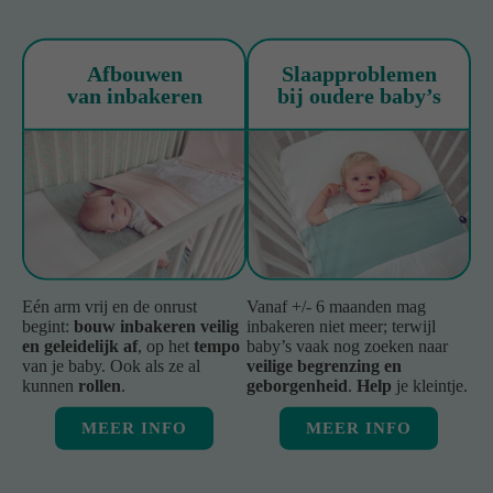
Afbouwen
Slaapproblemen
van inbakeren
bij oudere baby’s
Eén arm vrij en de onrust
Vanaf +/- 6 maanden mag
begint:
bouw inbakeren veilig
inbakeren niet meer; terwijl
en geleidelijk af
, op het
tempo
baby’s vaak nog zoeken naar
van je baby. Ook als ze al
veilige begrenzing en
kunnen
rollen
.
geborgenheid
.
Help
je kleintje.
MEER INFO
MEER INFO