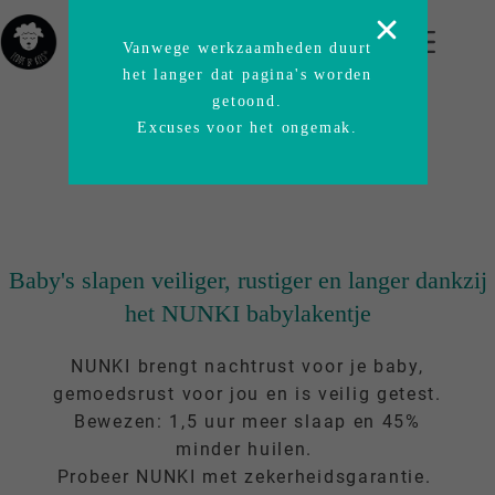
Binnen 2 - 4 dagen in huis
Vanwege werkzaamheden duurt
het langer dat pagina's worden
getoond.
Excuses voor het ongemak.
Baby's slapen veiliger, rustiger en langer dankzij
het NUNKI babylakentje
NUNKI brengt nachtrust voor je baby,
gemoedsrust voor jou en is veilig getest.
Bewezen: 1,5 uur meer slaap en 45%
minder huilen.
Probeer NUNKI met zekerheidsgarantie.