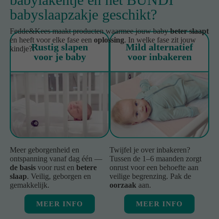
babyslaapzakje geschikt?
Fedde&Kees maakt producten waarmee jouw baby
beter slaapt
en heeft voor elke fase een
oplossing
. In welke fase zit jouw
Rustig slapen
Mild alternatief
kindje?:
voor je baby
voor inbakeren
Meer geborgenheid en
Twijfel je over inbakeren?
ontspanning vanaf dag één —
Tussen de 1–6 maanden zorgt
de basis
voor rust en
betere
onrust voor een behoefte aan
slaap
. Veilig, geborgen en
veilige begrenzing. Pak de
gemakkelijk.
oorzaak
aan.
MEER INFO
MEER INFO