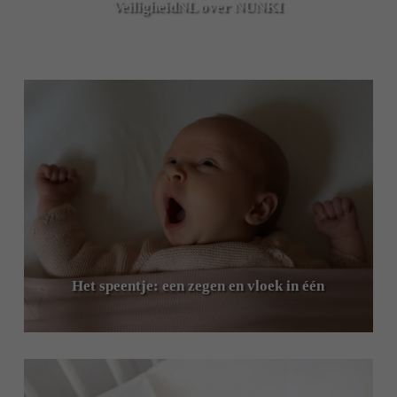
VeiligheidNL over NUNKI
Het speentje: een zegen en vloek in één