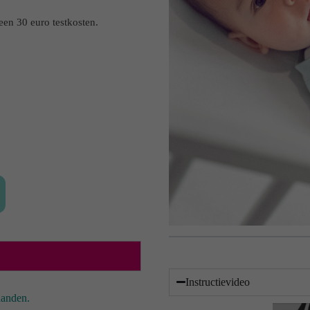
leen 30 euro testkosten.
Instructievideo
aanden.