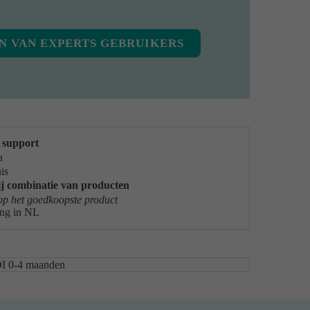
N VAN EXPERTS GEBRUIKERS
 support
a
is
ij combinatie van producten
op het goedkoopste product
ing in NL