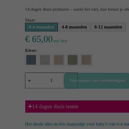
14 dagen thuis proberen – werkt het niet, dan betaal je al
Maat:
0-4 maanden
4-8 maanden
8-12 maanden
€
65,00
incl. btw
Kleur
Toevoegen aan winkelwagen
14 dagen thuis testen
Het ideale alles-in-één slaapzakje voor baby’s van 0-4 m