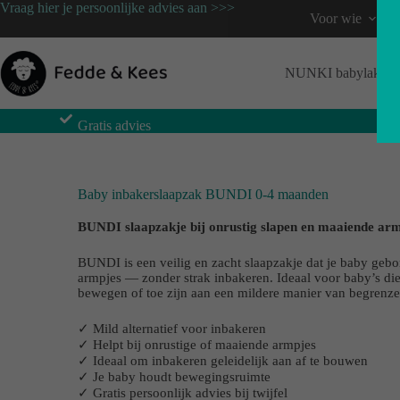
Vraag hier je persoonlijke advies aan >>>
Voor wie
NUNKI babylaken
Gratis advies
Baby inbakerslaapzak BUNDI 0-4 maanden
BUNDI slaapzakje bij onrustig slapen en maaiende ar
BUNDI is een veilig en zacht slaapzakje dat je baby gebo
armpjes — zonder strak inbakeren. Ideaal voor baby’s die
bewegen of toe zijn aan een mildere manier van begrenze
✓ Mild alternatief voor inbakeren
✓ Helpt bij onrustige of maaiende armpjes
✓ Ideaal om inbakeren geleidelijk aan af te bouwen
✓ Je baby houdt bewegingsruimte
✓ Gratis persoonlijk advies bij twijfel