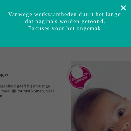
Veilig getest
Zekerheidsgarantie
Ervaringen
Su
Vanwege werkzaamheden duurt het langer
dat pagina's worden getoond.
BUNDI inbakerslaapzak
Sets
Accessoires
Excuses voor het ongemak.
Binnen 2 - 4 dagen in huis
mpjes
rgenheid geeft bij onrustige
 moeilijk tot rust komen, veel
n.