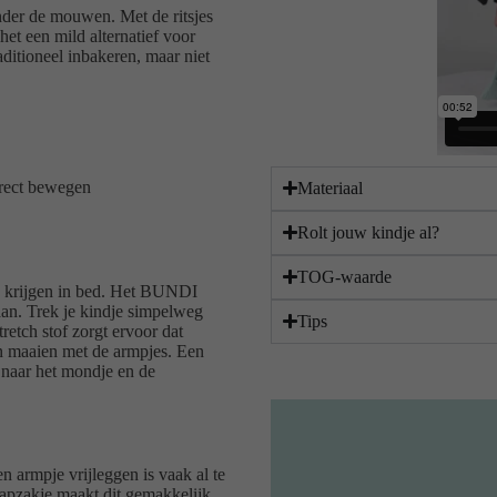
nder de mouwen. Met de ritsjes
het een mild alternatief voor
aditioneel inbakeren, maar niet
irect bewegen
Materiaal
Rolt jouw kindje al?
TOG-waarde
te krijgen in bed. Het BUNDI
gaan. Trek je kindje simpelweg
Tips
tretch stof zorgt ervoor dat
 maaien met de armpjes. Een
 naar het mondje en de
 armpje vrijleggen is vaak al te
aapzakje maakt dit gemakkelijk.