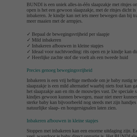
BUNDI is een uniek alles-in-één slaapzakje met ritsjes o
open is het een gewoon slaapzakje, met de ritsjes dicht is 
inbakeren. Je kindje kan net iets meer bewegen dan bij tr
meer maaien met de armpjes.
✓ Bepaal de bewegingsvrijheid per slaapje
✓ Mild inbakeren
✓ Inbakeren afbouwen in kleine stapjes
✓ Ideaal voor nachtvoeding: rits open en je kindje kan d
✓ Heerlijke zachte stof die voelt als een tweede huid
Precies genoeg bewegingsvrijheid
Inbakeren is een vrij heftige methode om je baby rustig 
slaapzakje is een mild alternatief waarbij niets fout kan 
het slaapzakje aan en rits de mouwtjes vast. De speciale s
kindjes gewoon kunnen bewegen, maar niet meer kunnen
sterke baby kan bijvoorbeeld nog steeds met zijn handjes
natuurlijke slaap- en hongersignalen laten zien.
Inbakeren afbouwen in kleine stapjes
Stoppen met inbakeren kan een enorme uitdaging zijn. Een
veel, waardoor je baby direct onrustig is. Het BUNDI sl