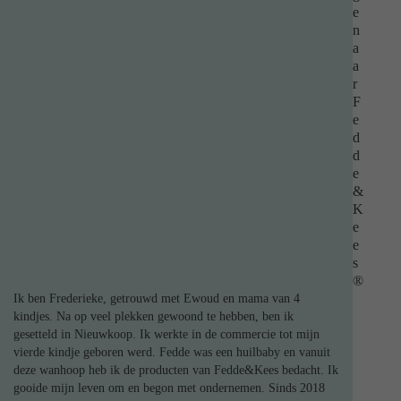
e
n
a
a
r
F
e
d
d
e
&
K
e
e
s
®
Ik ben Frederieke, getrouwd met Ewoud en mama van 4
kindjes. Na op veel plekken gewoond te hebben, ben ik
gesetteld in Nieuwkoop. Ik werkte in de commercie tot mijn
vierde kindje geboren werd. Fedde was een huilbaby en vanuit
deze wanhoop heb ik de producten van Fedde&Kees bedacht. Ik
gooide mijn leven om en begon met ondernemen. Sinds 2018