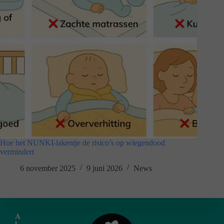
Hoe het NUNKI-lakentje de risico’s op wiegendood
vermindert
6 november 2025
9 juni 2026
News
A