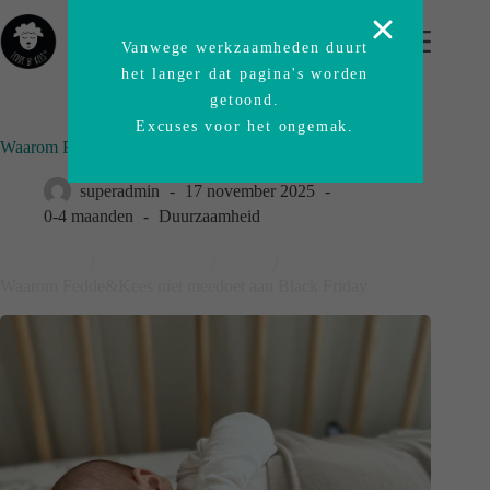
Vanwege werkzaamheden duurt
het langer dat pagina's worden
getoond.
Excuses voor het ongemak.
Waarom Fedde&Kees niet meedoet aan Black Friday
superadmin
17 november 2025
0-4 maanden
Duurzaamheid
Thuishaven
/
Blog-origineel
/
News
/
Waarom Fedde&Kees niet meedoet aan Black Friday