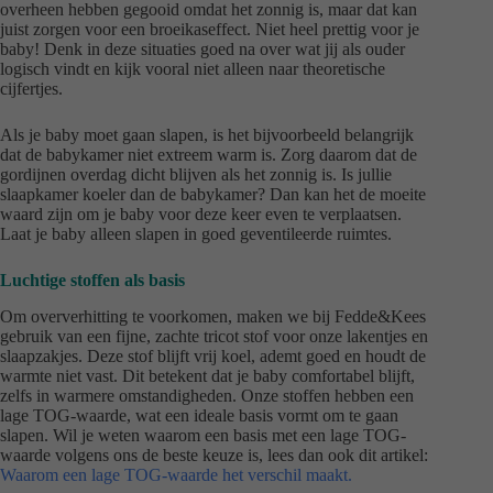
overheen hebben gegooid omdat het zonnig is, maar dat kan
juist zorgen voor een broeikaseffect. Niet heel prettig voor je
baby! Denk in deze situaties goed na over wat jij als ouder
logisch vindt en kijk vooral niet alleen naar theoretische
cijfertjes.
Als je baby moet gaan slapen, is het bijvoorbeeld belangrijk
dat de babykamer niet extreem warm is. Zorg daarom dat de
gordijnen overdag dicht blijven als het zonnig is. Is jullie
slaapkamer koeler dan de babykamer? Dan kan het de moeite
waard zijn om je baby voor deze keer even te verplaatsen.
Laat je baby alleen slapen in goed geventileerde ruimtes.
Luchtige stoffen als basis
Om oververhitting te voorkomen, maken we bij Fedde&Kees
gebruik van een fijne, zachte tricot stof voor onze lakentjes en
slaapzakjes. Deze stof blijft vrij koel, ademt goed en houdt de
warmte niet vast. Dit betekent dat je baby comfortabel blijft,
zelfs in warmere omstandigheden. Onze stoffen hebben een
lage TOG-waarde, wat een ideale basis vormt om te gaan
slapen. Wil je weten waarom een basis met een lage TOG-
waarde volgens ons de beste keuze is, lees dan ook dit artikel:
Waarom een lage TOG-waarde het verschil maakt.