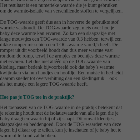
Het resultaat is een numerieke waarde die je kunt gebruiken
om de warmte-isolatie van verschillende stoffen te vergelijken.
De TOG-waarde geeft dus aan in hoeverre de gebruikte stof
warmte vasthoudt. De TOG-waarde zegt niets over hoe je
baby deze warmte kan ervaren. Zo kan een slaapzakje met
lange mouwtjes een TOG-waarde van 0,3 hebben, terwijl een
dikke romper misschien een TOG-waarde van 0,5 heeft. De
romper uit dit voorbeeld houdt dan dus meer warmte vast
rondom de romp, terwijl de armpjes en beentjes deze warmte
niet ervaren. Let dus niet alléén op de TOG-waarde van
kleding, maar bedenk bijvoorbeeld ook dat baby’s warmte
kwijtraken via hun handjes en hoofdje. Een mutsje in bed leidt
daarom sneller tot oververhitting dan een kledingstuk – ook
als het mutsje een lagere TOG-waarde heeft.
Hoe pas je TOG toe in de praktijk?
Het toepassen van de TOG-waarde in de praktijk betekent dat
je rekening houdt met de isolatiewaarde van alle lagen die je
baby draagt en waarin hij of zij slaapt. Dit omvat kleertjes,
slaapzakjes en beddengoed. Door de TOG-waarden van deze
lagen bij elkaar op te tellen, kun je inschatten of je baby het te
warm of te koud zal hebben.