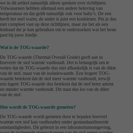
we in dit artikel natuurlijk alleen spreken over richtlijnen.
Volwassenen hebben allemaal een andere beleving van
temperatuur en dat geldt natuurlijk ook voor baby’s. De een
heeft het snel warm, de ander is juist een koukleum. Pin je dus
niet compleet vast op deze richtlijnen, maar zie het als een
leidraad die je kan gebruiken om te onderzoeken wat het beste
past bij jouw kindje.
Wat is de TOG-waarde?
De TOG-waarde (Thermal Overall Grade) geeft aan in
hoeverre de stof warmte vasthoudt. Het is belangrijk om te
weten dat de TOG-waarde dus niet afhankelijk is van de dikte
van de stof, maar van de isolatiewaarde. Een hogere TOG-
waarde betekent dat de stof meer warmte vasthoudt, terwijl
een lagere TOG-waarde dus betekent dat de stof beter ademt
en minder warmte vasthoudt. Dit staat dus los van de dikte
van de stof.
Hoe wordt de TOG-waarde gemeten?
De TOG-waarde wordt gemeten door te bepalen hoeveel
warmte een stof kan vasthouden onder gestandaardiseerde
omstandigheden. Dit gebeurt in een laboratoriumomgeving,
waar de isolerende eigenschappen van de stof getest worden.