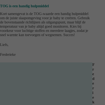
TOG is een handig hulpmiddel
Kort samengevat is de TOG-waarde een handig hulpmiddel
om de juiste slaapomgeving voor je baby te creëren. Gebruik
de bovenstaande richtlijnen als uitgangspunt, maar blijf de
temperatuur van je baby altijd goed monitoren. Kies bij
voorkeur voor luchtige stoffen en meerdere laagjes, zodat je
snel warmte kan toevoegen of wegnemen. Succes!
Liefs,
Frederieke
F
r
e
d
e
r
i
e
k