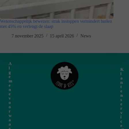
Wetenschappelijk bewezen: strak instoppen vermindert huilen
met 45% en verlengt de slaap
7 november 2025
15 april 2026
News
A
l
K
g
l
e
a
m
n
e
t
n
e
e
n
v
s
o
e
o
r
r
v
w
i
a
c
a
e
r