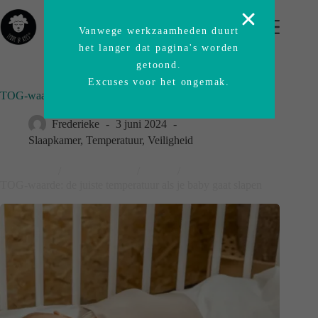
Vanwege werkzaamheden duurt
het langer dat pagina's worden
getoond.
Excuses voor het ongemak.
TOG-waarde: de juiste temperatuur als je baby gaat slapen
Frederieke
3 juni 2024
Slaapkamer
,
Temperatuur
,
Veiligheid
Thuishaven
/
Blog-origineel
/
News
/
TOG-waarde: de juiste temperatuur als je baby gaat slapen