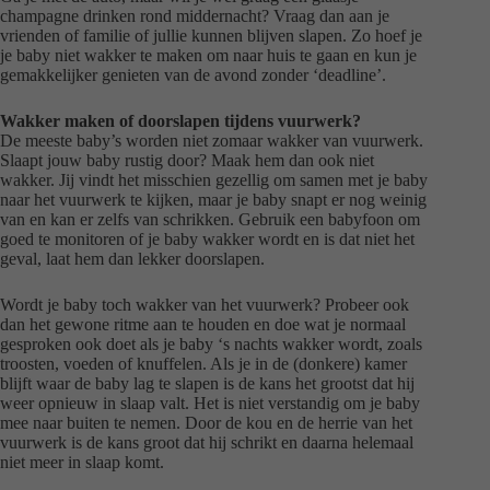
champagne drinken rond middernacht? Vraag dan aan je
vrienden of familie of jullie kunnen blijven slapen. Zo hoef je
je baby niet wakker te maken om naar huis te gaan en kun je
gemakkelijker genieten van de avond zonder ‘deadline’.
Wakker maken of doorslapen tijdens vuurwerk?
De meeste baby’s worden niet zomaar wakker van vuurwerk.
Slaapt jouw baby rustig door? Maak hem dan ook niet
wakker. Jij vindt het misschien gezellig om samen met je baby
naar het vuurwerk te kijken, maar je baby snapt er nog weinig
van en kan er zelfs van schrikken. Gebruik een babyfoon om
goed te monitoren of je baby wakker wordt en is dat niet het
geval, laat hem dan lekker doorslapen.
Wordt je baby toch wakker van het vuurwerk? Probeer ook
dan het gewone ritme aan te houden en doe wat je normaal
gesproken ook doet als je baby ‘s nachts wakker wordt, zoals
troosten, voeden of knuffelen. Als je in de (donkere) kamer
blijft waar de baby lag te slapen is de kans het grootst dat hij
weer opnieuw in slaap valt. Het is niet verstandig om je baby
mee naar buiten te nemen. Door de kou en de herrie van het
vuurwerk is de kans groot dat hij schrikt en daarna helemaal
niet meer in slaap komt.