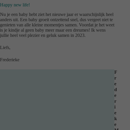
Happy new life!
Nu je een baby hebt ziet het nieuwe jaar er waarschijnlijk heel
anders uit. Een baby groeit ontzettend snel, dus vergeet niet te
genieten van alle kleine momentjes samen. Voordat je het weet
is je kindje al geen baby meer maar een dreumes! Ik wens
jullie heel veel plezier en geluk samen in 2023.
Liefs,
Frederieke
F
r
e
d
e
r
i
e
k
e