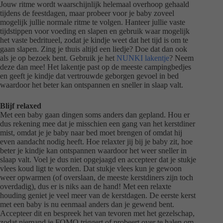
Jouw ritme wordt waarschijnlijk helemaal overhoop gehaald
tijdens de feestdagen, maar probeer voor je baby zoveel
mogelijk jullie normale ritme te volgen. Hanteer jullie vaste
tijdstippen voor voeding en slapen en gebruik waar mogelijk
het vaste bedritueel, zodat je kindje weet dat het tijd is om te
gaan slapen. Zing je thuis altijd een liedje? Doe dat dan ook
als je op bezoek bent. Gebruik je het
NUNKI lakentje
? Neem
deze dan mee! Het lakentje past op de meeste campingbedjes
en geeft je kindje dat vertrouwde geborgen gevoel in bed
waardoor het beter kan ontspannen en sneller in slaap valt.
Blijf relaxed
Met een baby gaan dingen soms anders dan gepland. Hou er
dus rekening mee dat je misschien een gang van het kerstdiner
mist, omdat je je baby naar bed moet brengen of omdat hij
even aandacht nodig heeft. Hoe relaxter jij bij je baby zit, hoe
beter je kindje kan ontspannen waardoor het weer sneller in
slaap valt. Voel je dus niet opgejaagd en accepteer dat je stukje
vlees koud ligt te worden. Dat stukje vlees kun je gewoon
weer opwarmen (of overslaan, de meeste kerstdiners zijn toch
overdadig), dus er is niks aan de hand! Met een relaxte
houding geniet je veel meer van de kerstdagen. De eerste kerst
met een baby is nu eenmaal anders dan je gewend bent.
Accepteer dit en bespreek het van tevoren met het gezelschap,
zodat niemand je FOMO triggert of probeert over te halen om