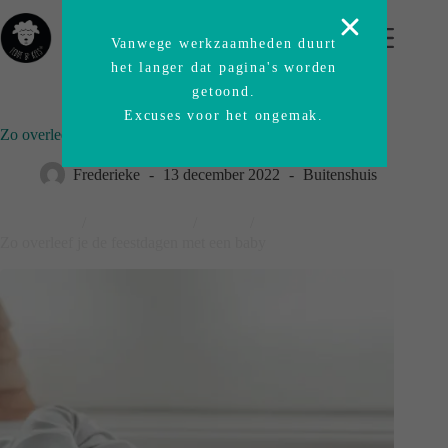
Vanwege werkzaamheden duurt
het langer dat pagina's worden
getoond.
Excuses voor het ongemak.
Zo overleef je de feestdagen met een baby
Frederieke
13 december 2022
Buitenshuis
Thuishaven
/
Blog-origineel
/
News
/
Zo overleef je de feestdagen met een baby