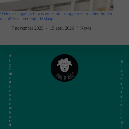
Wetenschappelijk bewezen: strak instoppen vermindert huilen
met 45% en verlengt de slaap
7 november 2025
15 april 2026
News
A
l
K
g
l
e
a
m
n
e
t
n
e
e
n
v
s
o
e
o
r
r
v
w
i
a
c
a
e
r
@
d
f