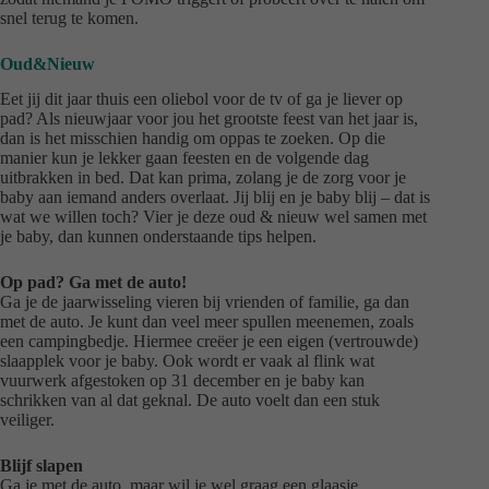
snel terug te komen.
Oud&Nieuw
Eet jij dit jaar thuis een oliebol voor de tv of ga je liever op
pad? Als nieuwjaar voor jou het grootste feest van het jaar is,
dan is het misschien handig om oppas te zoeken. Op die
manier kun je lekker gaan feesten en de volgende dag
uitbrakken in bed. Dat kan prima, zolang je de zorg voor je
baby aan iemand anders overlaat. Jij blij en je baby blij – dat is
wat we willen toch? Vier je deze oud & nieuw wel samen met
je baby, dan kunnen onderstaande tips helpen.
Op pad? Ga met de auto!
Ga je de jaarwisseling vieren bij vrienden of familie, ga dan
met de auto. Je kunt dan veel meer spullen meenemen, zoals
een campingbedje. Hiermee creëer je een eigen (vertrouwde)
slaapplek voor je baby. Ook wordt er vaak al flink wat
vuurwerk afgestoken op 31 december en je baby kan
schrikken van al dat geknal. De auto voelt dan een stuk
veiliger.
Blijf slapen
Ga je met de auto, maar wil je wel graag een glaasje