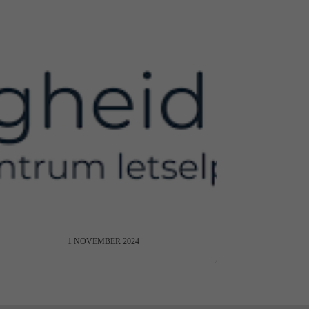
VeiligheidNL over NUNKI
1 NOVEMBER 2024