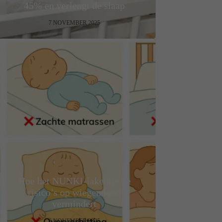
45% en verlengt de slaap
7 NOVEMBER 2025
Hoe het NUNKI-lakentje de
risico’s op wiegendood
vermindert
6 NOVEMBER 2025