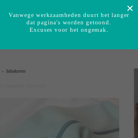
Veilig getest
Zekerheidsgarantie
Ervaringen
Su
Vanwege werkzaamheden duurt het langer
dat pagina's worden getoond.
BUNDI inbakerslaapzak
Sets
Accessoires
Excuses voor het ongemak.
Inbakeren
di slaapzakje afbouwen?