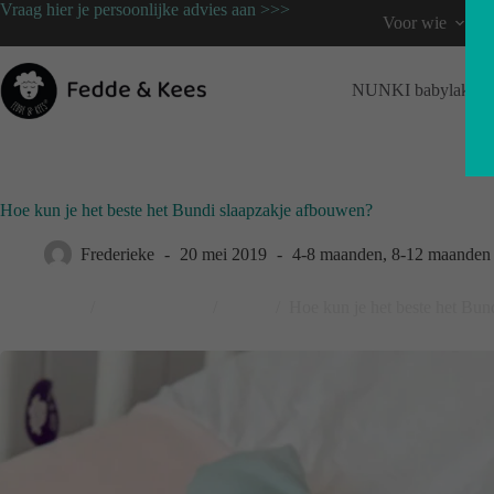
Vraag hier je persoonlijke advies aan >>>
Voor wie
NUNKI babylaken
Hoe kun je het beste het Bundi slaapzakje afbouwen?
Frederieke
20 mei 2019
4-8 maanden
,
8-12 maanden
Thuishaven
/
Blog-origineel
/
News
/
Hoe kun je het beste het Bun