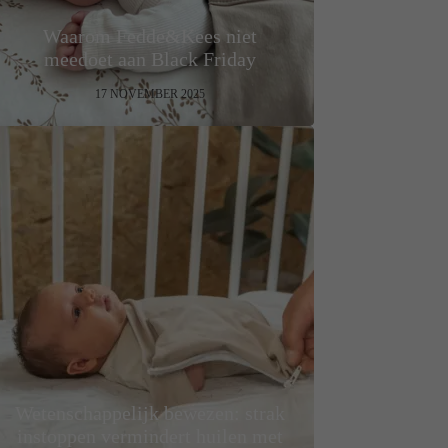
Waarom Fedde&Kees niet
meedoet aan Black Friday
17 NOVEMBER 2025
Wetenschappelijk bewezen: strak
instoppen vermindert huilen met