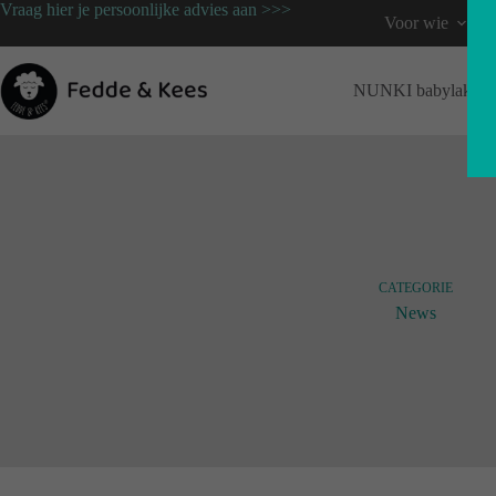
Vraag hier je persoonlijke advies aan >>>
Voor wie
NUNKI babylaken
CATEGORIE
News