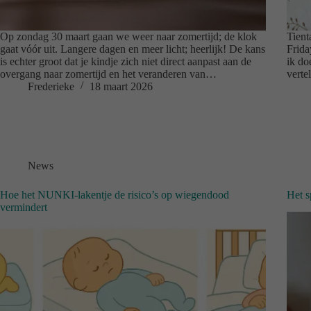
Op zondag 30 maart gaan we weer naar zomertijd; de klok
Tient
gaat vóór uit. Langere dagen en meer licht; heerlijk! De kans
Frida
is echter groot dat je kindje zich niet direct aanpast aan de
ik do
overgang naar zomertijd en het veranderen van…
verte
Frederieke
18 maart 2026
News
Hoe het NUNKI-lakentje de risico’s op wiegendood
Het s
vermindert