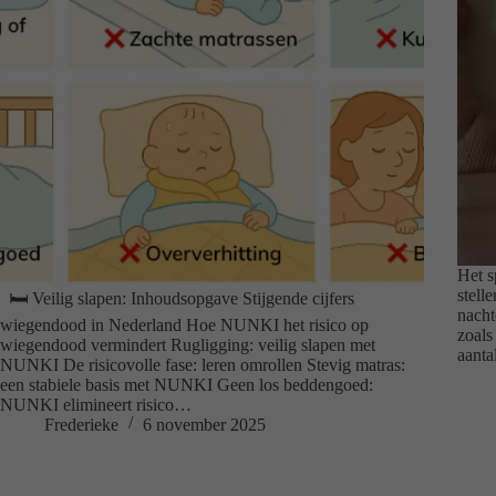
Het s
stelle
🛏️ Veilig slapen: Inhoudsopgave Stijgende cijfers
nacht
wiegendood in Nederland Hoe NUNKI het risico op
zoals
wiegendood vermindert Rugligging: veilig slapen met
aanta
NUNKI De risicovolle fase: leren omrollen Stevig matras:
een stabiele basis met NUNKI Geen los beddengoed:
NUNKI elimineert risico…
Frederieke
6 november 2025