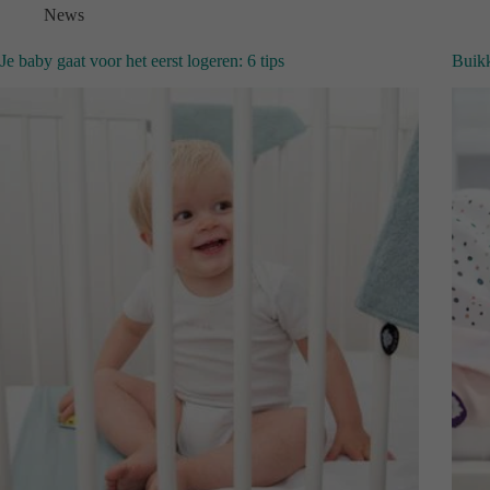
News
Je baby gaat voor het eerst logeren: 6 tips
Buikk