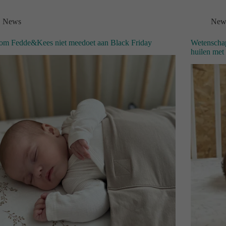
News
New
om Fedde&Kees niet meedoet aan Black Friday
Wetenschap
huilen met