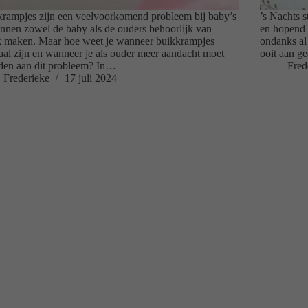
rampjes zijn een veelvoorkomend probleem bij baby’s
’s Nachts 
nnen zowel de baby als de ouders behoorlijk van
en hopend d
k maken. Maar hoe weet je wanneer buikkrampjes
ondanks al 
al zijn en wanneer je als ouder meer aandacht moet
ooit aan g
den aan dit probleem? In…
Fred
Frederieke
17 juli 2024