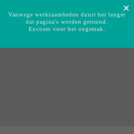
Veilig getest
Zekerheidsgarantie
Ervaringen
Su
Vanwege werkzaamheden duurt het langer
dat pagina's worden getoond.
BUNDI inbakerslaapzak
Sets
Accessoires
Excuses voor het ongemak.