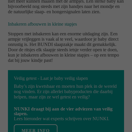
niet meer kunnen maaien met de armpjes. Een sterke baby kan
bijvoorbeeld nog steeds met zijn handjes naar het mondje en
de natuurlijke slaap- en hongersignalen laten zien.
Inbakeren afbouwen in kleine stapjes
Stoppen met inbakeren kan een enorme uitdaging zijn. Een
armpje vrijleggen is vaak al te veel, waardoor je baby direct
onrustig is. Het BUNDI slaapzakje maakt dit gemakkelijk.
Door de ritsjes elk slaapje steeds ietsje verder open te doen,
kun je inbakeren afbouwen in kleine stapjes – op een tempo
dat bij jouw kindje past!
Veilig getest - Laat je baby veilig slapen
Baby’s zijn kwetsbaar en moeten hun plek in de wereld
nog vinden. Er zijn allerlei babyproducten die daarbij
helpen, maar zijn ze wel getest en veilig?
NUNKI draagt bij aan de vier adviezen van veilig
slapen.
Lees hieronder wat experts schrijven over NUNKI.
MEER INFO