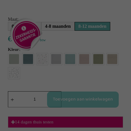
Maat:
0-4 maanden
4-8 maanden
8-12 maanden
€
65,00
incl. btw
Kleur
Toevoegen aan winkelwagen
14 dagen thuis testen