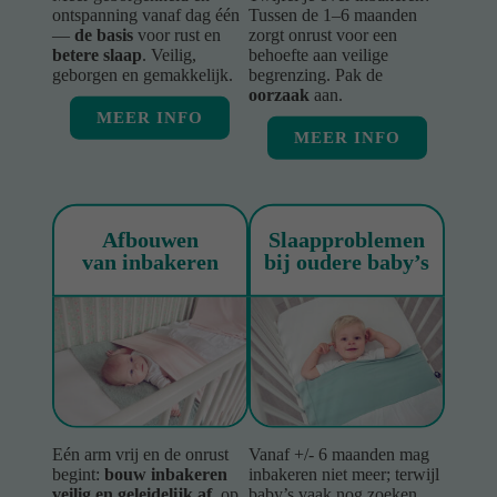
ontspanning vanaf dag één
Tussen de 1–6 maanden
—
de basis
voor rust en
zorgt onrust voor een
betere slaap
. Veilig,
behoefte aan veilige
geborgen en gemakkelijk.
begrenzing. Pak de
oorzaak
aan.
MEER INFO
MEER INFO
Afbouwen
Slaapproblemen
van inbakeren
bij oudere baby’s
Eén arm vrij en de onrust
Vanaf +/- 6 maanden mag
begint:
bouw inbakeren
inbakeren niet meer; terwijl
veilig en geleidelijk af
, op
baby’s vaak nog zoeken