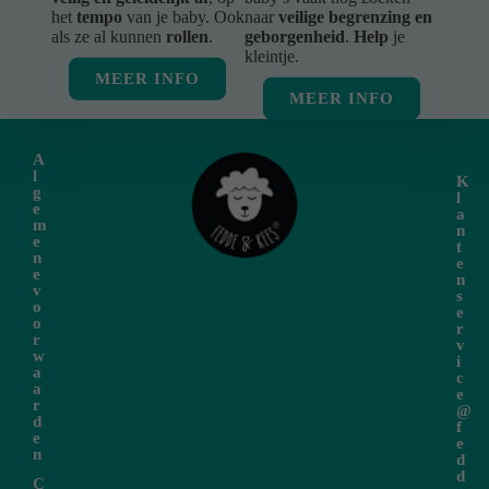
het
tempo
van je baby. Ook
naar
veilige begrenzing en
als ze al kunnen
rollen
.
geborgenheid
.
Help
je
kleintje.
MEER INFO
MEER INFO
A
l
K
g
l
e
a
m
n
e
t
n
e
e
n
v
s
o
e
o
r
r
v
w
i
a
c
a
e
r
@
d
f
e
e
n
d
d
C