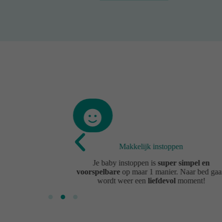
Makkelijk instoppen
emen bij je baby
Je baby instoppen is
super simpel en
NDI slaapzakje.
voorspelbare
op maar 1 manier. Naar bed ga
wordt weer een
liefdevol
moment!