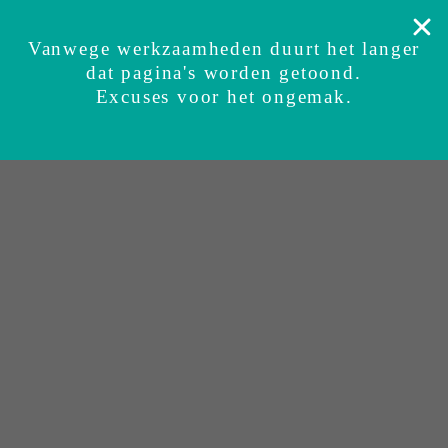
Binnen 2 - 4 dagen in huis
Veilig getest
Zekerheidsgarantie
Ervaringen
Su
Vanwege werkzaamheden duurt het langer
dat pagina's worden getoond.
BUNDI inbakerslaapzak
Sets
Accessoires
Excuses voor het ongemak.