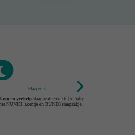
Slaaprust
Makk
kom en verhelp
slaapproblemen bij je baby
Je baby insto
het NUNKI lakentje en BUNDI slaapzakje.
voorspelbare
op m
wordt weer