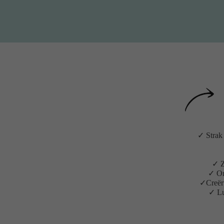
✓ Strak
✓ Z
✓ On
✓Creër
✓ Lu