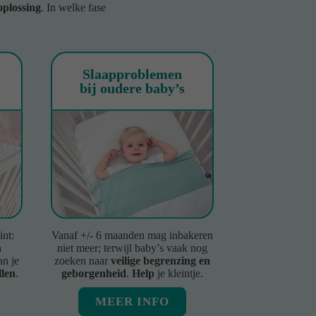
oplossing
. In welke fase
Slaapproblemen
bij oudere baby’s
int:
Vanaf +/- 6 maanden mag inbakeren
n
niet meer; terwijl baby’s vaak nog
n je
zoeken naar
veilige begrenzing en
llen
.
geborgenheid
.
Help
je kleintje.
MEER INFO