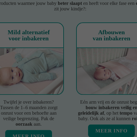
roducten waarmee jouw baby
beter slaapt
en heeft voor elke fase een
zit jouw kindje?:
Mild alternatief
Afbouwen
voor inbakeren
van inbakeren
Twijfel je over inbakeren?
Eén arm vrij en de onrust beg
Tussen de 1–6 maanden zorgt
bouw inbakeren veilig e
onrust voor een behoefte aan
geleidelijk af
, op het
tempo
va
veilige begrenzing. Pak de
baby. Ook als ze al kunnen
ro
oorzaak
aan.
MEER INFO
MEER INFO