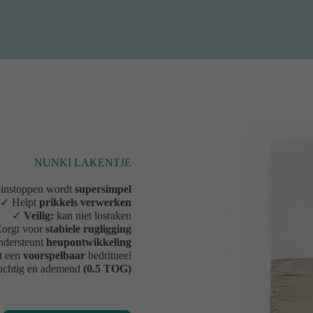
NUNKI LAKENTJE
 instoppen wordt
supersimpel
✓ Helpt
prikkels verwerken
✓
Veilig:
kan niet losraken
orgt voor
stabiele rugligging
dersteunt
heupontwikkeling
t een
voorspelbaar
bedritueel
chtig en ademend
(0.5 TOG)