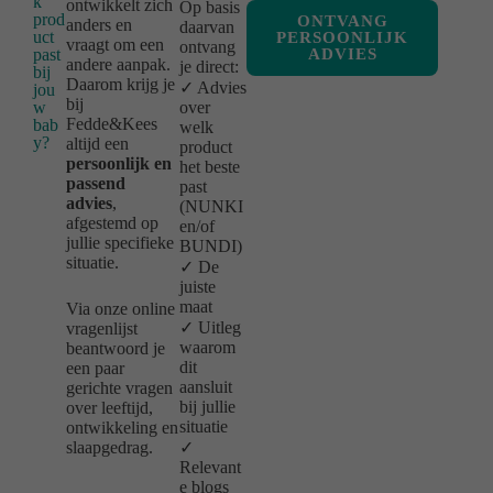
k
ontwikkelt zich
Op basis
prod
ONTVANG
anders en
daarvan
uct
PERSOONLIJK
vraagt om een
ontvang
past
ADVIES
andere aanpak.
je direct:
bij
Daarom krijg je
✓ Advies
jou
bij
w
over
Fedde&Kees
bab
welk
y?
altijd een
product
persoonlijk en
het beste
passend
past
advies
,
(NUNKI
afgestemd op
en/of
jullie specifieke
BUNDI)
situatie.
✓ De
juiste
maat
Via onze online
✓ Uitleg
vragenlijst
waarom
beantwoord je
dit
een paar
aansluit
gerichte vragen
bij jullie
over leeftijd,
situatie
ontwikkeling en
slaapgedrag.
✓
Relevant
e blogs