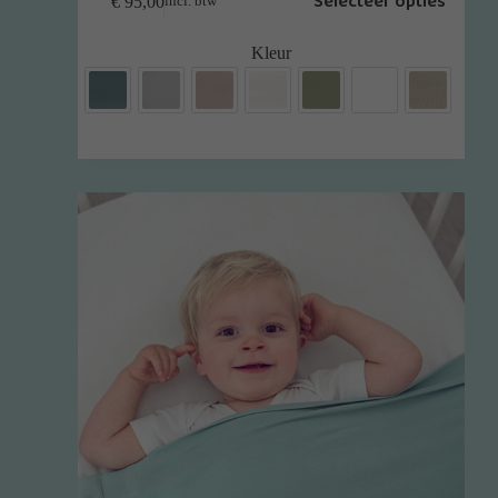
Selecteer opties
€
95,00
incl. btw
Kleur