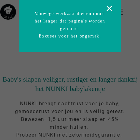
Binnen 2 - 4 dagen in huis
Vanwege werkzaamheden duurt
het langer dat pagina's worden
getoond.
Excuses voor het ongemak.
Baby's slapen veiliger, rustiger en langer dankzij
het NUNKI babylakentje
NUNKI brengt nachtrust voor je baby,
gemoedsrust voor jou en is veilig getest.
Bewezen: 1,5 uur meer slaap en 45%
minder huilen.
Probeer NUNKI met zekerheidsgarantie.