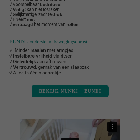
√ Voorspelbaar
bedritueel
√
Veilig:
kan niet losraken
√ Gelijkmatige, zachte
druk
√ Fixeert
niet
√
vertraagd
het moment van
rollen
BUNDI - ondersteunt bewegingsonrust
✓ Minder
maaien
met armpjes
√
Instelbare vrijheid
via ritsen
√
Geleidelijk
aan afbouwen
√
Vertrouwd
, gemak van een slaapzak
√ Alles-in-één slaapzakje
BEKIJK NUNKI + BUNDI