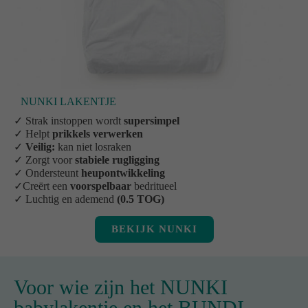
NUNKI LAKENTJE
✓ Strak instoppen wordt
supersimpel
✓ Helpt
prikkels verwerken
✓
Veilig:
kan niet losraken
✓ Zorgt voor
stabiele rugligging
✓ Ondersteunt
heupontwikkeling
✓Creërt een
voorspelbaar
bedritueel
✓ Luchtig en ademend
(0.5 TOG)
BEKIJK NUNKI
Voor wie zijn het NUNKI
babylakentje en het BUNDI