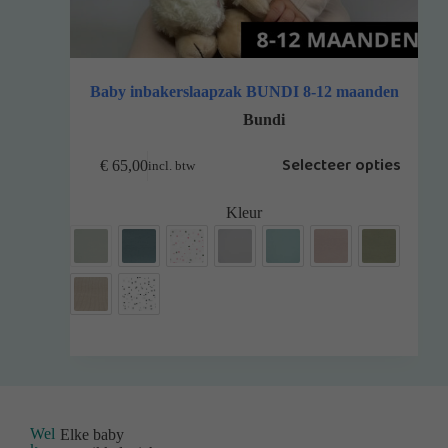
Baby inbakerslaapzak BUNDI 8-12 maanden
Bundi
Selecteer opties
€
65,00
incl. btw
Kleur
Wel
Elke baby