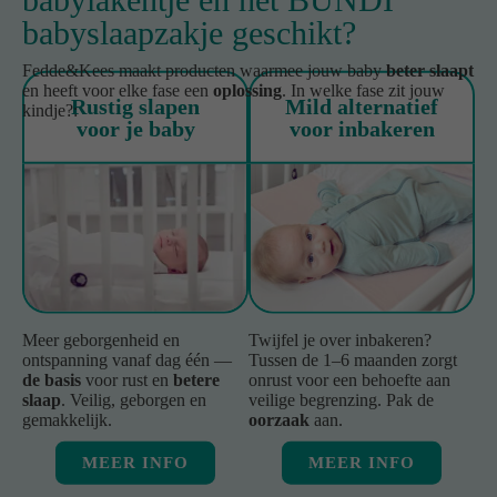
babyslaapzakje geschikt?
Fedde&Kees maakt producten waarmee jouw baby
beter slaapt
en heeft voor elke fase een
oplossing
. In welke fase zit jouw
Rustig slapen
Mild alternatief
kindje?:
voor je baby
voor inbakeren
Meer geborgenheid en
Twijfel je over inbakeren?
ontspanning vanaf dag één —
Tussen de 1–6 maanden zorgt
de basis
voor rust en
betere
onrust voor een behoefte aan
slaap
. Veilig, geborgen en
veilige begrenzing. Pak de
gemakkelijk.
oorzaak
aan.
MEER INFO
MEER INFO