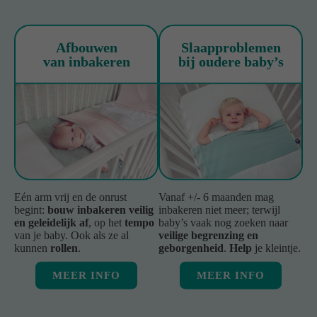
Afbouwen
Slaapproblemen
van inbakeren
bij oudere baby’s
Eén arm vrij en de onrust
Vanaf +/- 6 maanden mag
begint:
bouw inbakeren veilig
inbakeren niet meer; terwijl
en geleidelijk af
, op het
tempo
baby’s vaak nog zoeken naar
van je baby. Ook als ze al
veilige begrenzing en
kunnen
rollen
.
geborgenheid
.
Help
je kleintje.
MEER INFO
MEER INFO