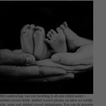
Het ouderschap van een tweeling is als een rollercoaster –
dubbel zoveel liefde, dubbel zoveel plezier, en laten we eerlijk
zijn, soms ook dubbel zoveel uitdagingen. Een van de grootste