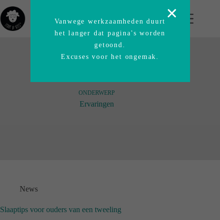
Vanwege werkzaamheden duurt
het langer dat pagina's worden
getoond.
Excuses voor het ongemak.
ONDERWERP
Ervaringen
News
Slaaptips voor ouders van een tweeling