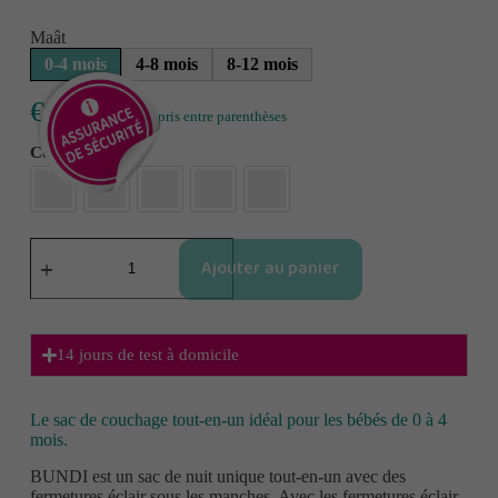
Maât
0-4 mois
4-8 mois
8-12 mois
€
65,00
y compris entre parenthèses
Couleur
Ajouter au panier
14 jours de test à domicile
Le sac de couchage tout-en-un idéal pour les bébés de 0 à 4
mois.
BUNDI est un sac de nuit unique tout-en-un avec des
fermetures éclair sous les manches. Avec les fermetures éclair