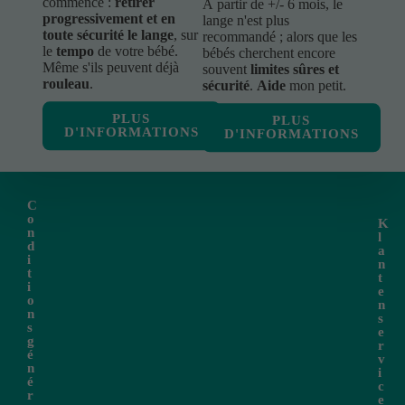
commence :
retirer
À partir de +/- 6 mois, le
progressivement et en
lange n'est plus
toute sécurité le lange
, sur
recommandé ; alors que les
le
tempo
de votre bébé.
bébés cherchent encore
Même s'ils peuvent déjà
souvent
limites sûres et
rouleau
.
sécurité
.
Aide
mon petit.
PLUS
PLUS
D'INFORMATIONS
D'INFORMATIONS
C
o
K
n
l
d
a
i
n
t
t
i
e
o
n
n
s
s
e
g
r
é
v
n
i
é
c
r
e