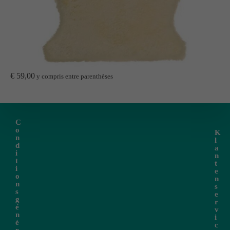
€
59,00
y compris entre parenthèses
C
o
K
n
l
d
a
i
n
t
t
i
e
o
n
n
s
s
e
g
r
é
v
n
i
é
c