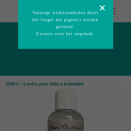
Vanwege werkzaamheden duurt
het langer dat pagina's worden
getoond.
Excuses voor het ongemak.
MIRA – Lessive pour laine à la lanoline