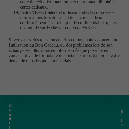
code de réduction maximum et un montant illimité de
cartes cadeaux.
Fedde&Kees traitera et utilisera toutes les données et
informations lors de l'achat de la carte cadeau
conformément à sa politique de confidentialité, qui est
disponible sur le site web de Fedde&Kees.
Si vous avez des questions ou des commentaires concernant
l'utilisation du Bon Cadeau, ou des problèmes lors de son
échange, veuillez nous en informer dès que possible en
contactant via le formulaire de contact et nous traiterons votre
demande dans les plus brefs délais.
C
o
K
n
l
d
a
i
n
t
t