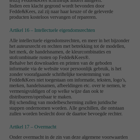
tenzij Fedde&Kees schriftelijk anders aangeeft.
Indien een klacht gegrond wordt bevonden door
Fedde&Kees, zal zij naar haar keuze of de geleverde
producten kosteloos vervangen of repareren.
Artikel 16 – Intellectuele eigendomsrechten
Alle intellectuele eigendomsrechten, en meer in het bijzonder
het auteursrecht en rechten met betrekking tot de modellen,
het merk, de handelsnamen, de kleurcombinaties en
stofcombinatie rusten op Fedde&Kees®.
Behalve het downloaden en printen van de geboden
informatie via de website voor persoonlijk gebruik, is het
zonder voorafgaande schriftelijke toestemming van
Fedde&Kees niet toegestaan om informatie, teksten, logo’s,
merken, handelsnamen, afbeeldingen etc. over te nemen, te
vermenigvuldigen of op welke wijze dan ook te
distribueren/openbaar te maken.
Bij schending van modelbescherming zullen juridische
stappen ondernomen worden. Alle geschillen, die ontstaan
zullen worden beslecht door de daartoe bevoegde rechter.
Artikel 17 – Overmacht
Onder overmacht in de zin van deze algemene voorwaarden