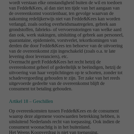
wordt verstaan elke omstandigheid buiten de wil en toedoen
van Fedde&Kees, al dan niet ten tijde van het aangaan van
de overeenkomst voorzienbaar, ten gevolge waarvan de
nakoming redelijkerwijs niet van Fedde&Kees kan worden
verlangd, zoals oorlog overheidsmaatregelen, gebrek aan
grondstoffen, fabrieks- of vervoersstoringen van welke aard
dan ook, werk stakingen, uitsluiting of gebrek aan personeel,
quarantaine, epidemieën, vorstverlet, tekortkomingen van
derden die door Fedde&Kees ten behoeve van de uitvoering
van de overeenkomst zijn ingeschakeld (zoals o.a. te late
levering door leveranciers), etc.
Overmacht geeft Fedde&Kees het recht hetzij de
overeenkomst geheel of gedeeltelijk te beëindigen, hetzij de
uitvoering van haar verplichtingen op te schorten, zonder tot
schadevergoeding gehouden te zijn. Ter zake van het reeds
uitgevoerde gedeelte van de overeenkomst blijft de
consument tot betaling gehouden.
Artikel 18 – Geschillen
Op overeenkomsten tussen Fedde&Kees en de consument
waarop deze algemene voorwaarden betrekking hebben, is
uitsluitend Nederlands recht van toepassing. Ook indien de
consument woonachtig is in het buitenland.
Het Weens Koopverdrag is niet van toepassing.