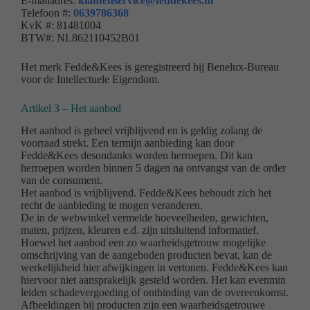
E-mailadres:
klantenservice@feddekees.nl
Telefoon #:
0639786368
KvK #: 81481004
BTW#: NL862110452B01
Het merk Fedde&Kees is geregistreerd bij Benelux-Bureau
voor de Intellectuele Eigendom.
Artikel 3 – Het aanbod
Het aanbod is geheel vrijblijvend en is geldig zolang de
voorraad strekt. Een termijn aanbieding kan door
Fedde&Kees desondanks worden herroepen. Dit kan
herroepen worden binnen 5 dagen na ontvangst van de order
van de consument.
Het aanbod is vrijblijvend. Fedde&Kees behoudt zich het
recht de aanbieding te mogen veranderen.
De in de webwinkel vermelde hoeveelheden, gewichten,
maten, prijzen, kleuren e.d. zijn uitsluitend informatief.
Hoewel het aanbod een zo waarheidsgetrouw mogelijke
omschrijving van de aangeboden producten bevat, kan de
werkelijkheid hier afwijkingen in vertonen. Fedde&Kees kan
hiervoor niet aansprakelijk gesteld worden. Het kan evenmin
leiden schadevergoeding of ontbinding van de overeenkomst.
Afbeeldingen bij producten zijn een waarheidsgetrouwe