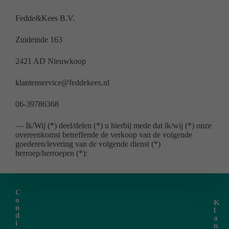
Fedde&Kees B.V.
Zuideinde 163
2421 AD Nieuwkoop
klantenservice@feddekees.nl
06-39786368
— Ik/Wij (*) deel/delen (*) u hierbij mede dat ik/wij (*) onze
overeenkomst betreffende de verkoop van de volgende
goederen/levering van de volgende dienst (*)
herroep/herroepen (*):
C
o
K
n
l
d
a
i
n