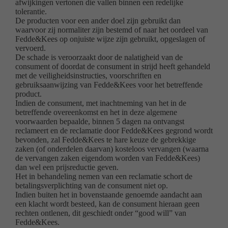
afwijkingen vertonen die vallen binnen een redelijke
tolerantie.
De producten voor een ander doel zijn gebruikt dan
waarvoor zij normaliter zijn bestemd of naar het oordeel van
Fedde&Kees op onjuiste wijze zijn gebruikt, opgeslagen of
vervoerd.
De schade is veroorzaakt door de nalatigheid van de
consument of doordat de consument in strijd heeft gehandeld
met de veiligheidsinstructies, voorschriften en
gebruiksaanwijzing van Fedde&Kees voor het betreffende
product.
Indien de consument, met inachtneming van het in de
betreffende overeenkomst en het in deze algemene
voorwaarden bepaalde, binnen 5 dagen na ontvangst
reclameert en de reclamatie door Fedde&Kees gegrond wordt
bevonden, zal Fedde&Kees te hare keuze de gebrekkige
zaken (of onderdelen daarvan) kosteloos vervangen (waarna
de vervangen zaken eigendom worden van Fedde&Kees)
dan wel een prijsreductie geven.
Het in behandeling nemen van een reclamatie schort de
betalingsverplichting van de consument niet op.
Indien buiten het in bovenstaande genoemde aandacht aan
een klacht wordt besteed, kan de consument hieraan geen
rechten ontlenen, dit geschiedt onder “good will” van
Fedde&Kees.