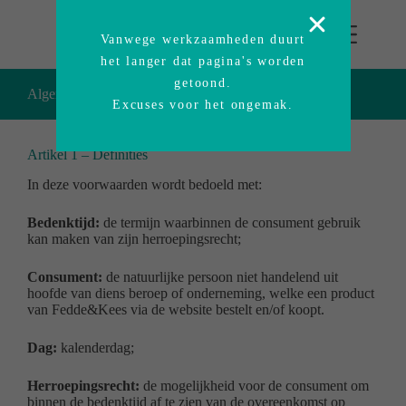
Vanwege werkzaamheden duurt
het langer dat pagina's worden
getoond.
Algemene Voorwaarden Fedde&Kees B.V.
Excuses voor het ongemak.
Artikel 1 – Definities
In deze voorwaarden wordt bedoeld met:
Bedenktijd:
de termijn waarbinnen de consument gebruik
kan maken van zijn herroepingsrecht;
Consument:
de natuurlijke persoon niet handelend uit
hoofde van diens beroep of onderneming, welke een product
van Fedde&Kees via de website bestelt en/of koopt.
Dag:
kalenderdag;
Herroepingsrecht:
de mogelijkheid voor de consument om
binnen de bedenktijd af te zien van de overeenkomst op