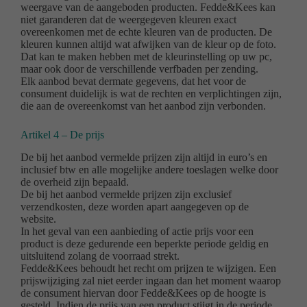
weergave van de aangeboden producten. Fedde&Kees kan
niet garanderen dat de weergegeven kleuren exact
overeenkomen met de echte kleuren van de producten. De
kleuren kunnen altijd wat afwijken van de kleur op de foto.
Dat kan te maken hebben met de kleurinstelling op uw pc,
maar ook door de verschillende verfbaden per zending.
Elk aanbod bevat dermate gegevens, dat het voor de
consument duidelijk is wat de rechten en verplichtingen zijn,
die aan de overeenkomst van het aanbod zijn verbonden.
Artikel 4 – De prijs
De bij het aanbod vermelde prijzen zijn altijd in euro’s en
inclusief btw en alle mogelijke andere toeslagen welke door
de overheid zijn bepaald.
De bij het aanbod vermelde prijzen zijn exclusief
verzendkosten, deze worden apart aangegeven op de
website.
In het geval van een aanbieding of actie prijs voor een
product is deze gedurende een beperkte periode geldig en
uitsluitend zolang de voorraad strekt.
Fedde&Kees behoudt het recht om prijzen te wijzigen. Een
prijswijziging zal niet eerder ingaan dan het moment waarop
de consument hiervan door Fedde&Kees op de hoogte is
gesteld. Indien de prijs van een product stijgt in de periode