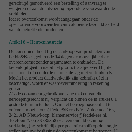
gerechtigd gemotiveerd een bestelling of aanvraag te
weigeren of aan de uitvoering bijzondere voorwaarden te
verbinden.
Iedere overeenkomst wordt aangegaan onder de
opschortende voorwaarden van voldoende beschikbaarheid
van de betreffende producten.
Artikel 8 – Herroepingsrecht
De consument heeft bij de aankoop van producten van
Fedde&Kees gedurende 14 dagen de mogelijkheid de
overeenkomst zonder argumenten te ontbinden. De
bedenktijd gaat in nadat het product is afgeleverd bij de
consument of een derde en mits de tag niet verbroken is.
Mocht het product daadwerkelijk zijn gebruikt of zijn
beschadigd, wordt er waardevermindering in rekening
gebracht.
Als de consument gebruik wenst te maken van dit
herroepingsrecht is hij verplicht dit binnen de in artikel 8.1
gestelde termijn te doen. Om het herroepingsrecht uit te
oefenen, moet u ons ( Fedde&Kees B.V., Zuideinde 163,
2421 AD Nieuwkoop, klantenservice@feddekees.nl,
Telefoon #: 06-39786368) via een ondubbelzinnige
verklaring (bv. schriftelijk per post of e-mail) op de hoogte
stellen van uw beslissing de overeenkomst te herroepen. U