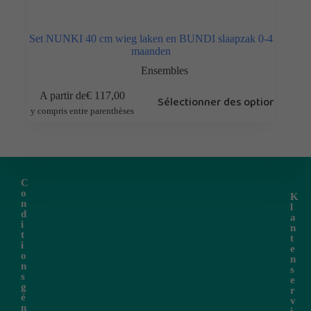
Set NUNKI 40 cm wieg laken en BUNDI slaapzak 0-4
maanden
Ensembles
A partir de
€
117,00
Sélectionner des options
y compris entre parenthèses
C
o
K
n
l
d
a
i
n
t
t
i
e
o
n
n
s
s
e
g
r
é
v
n