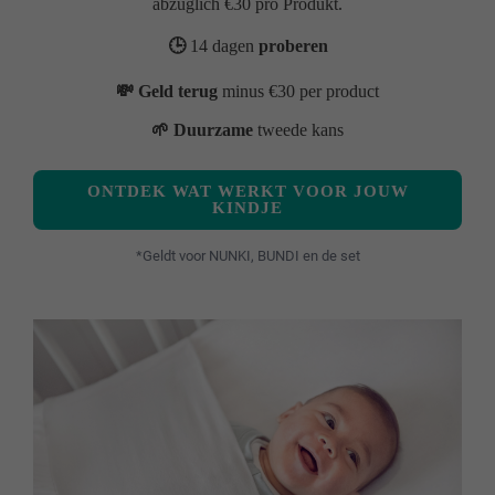
abzüglich €30 pro Produkt.
🕒
14 dagen
proberen
💸 Geld terug
minus €30 per product
🌱 Duurzame
tweede kans
ONTDEK WAT WERKT VOOR JOUW
KINDJE
*Geldt voor NUNKI, BUNDI en de set