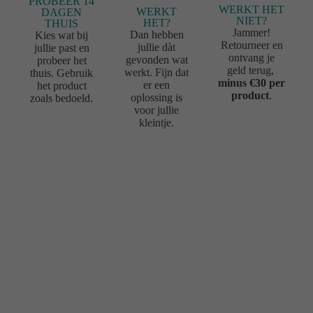
PROBEER 14
WERKT HET
WERKT
DAGEN
NIET?
HET?
THUIS
Jammer!
Dan hebben
Kies wat bij
Retourneer en
jullie dàt
jullie past en
ontvang je
gevonden wat
probeer het
geld terug,
werkt. Fijn dat
thuis. Gebruik
minus €30 per
er een
het product
product
.
oplossing is
zoals bedoeld.
voor jullie
kleintje.