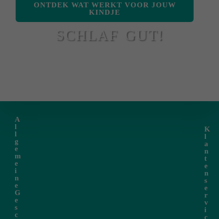
ONTDEK WAT WERKT VOOR JOUW
KINDJE
SCHLAF GUT!
A
l
K
l
l
g
a
e
n
m
t
e
e
i
n
n
s
e
e
G
r
e
v
s
i
c
c